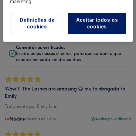
marketing.
Filtrar Comentários
Definições de
Aceitar todos os
Classificação
Filtrar por classificação
cookies
cookies
Comentários verificados
Escrito pelos nossos clientes, para que saibam o que
esperar em cada um dos centros.
Wow!!! The Lashes are amazing 😍 muito obrigada to
Emily
Tratamento por Emily Lins
Nadine
•
há mais de 1 ano
Avaliação verificada