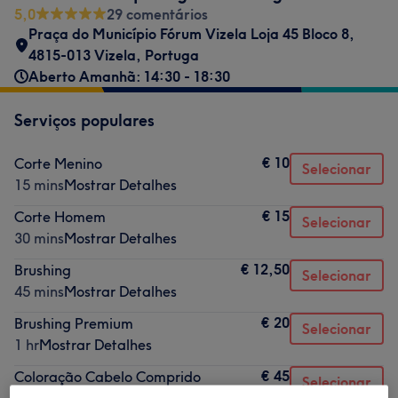
5,0
29 comentários
Praça do Município Fórum Vizela Loja 45 Bloco 8,
4815-013 Vizela, Portuga
Aberto Amanhã: 14:30 - 18:30
Serviços populares
€ 10
Corte Menino
Selecionar
15 mins
Mostrar Detalhes
€ 15
Corte Homem
Selecionar
30 mins
Mostrar Detalhes
€ 12,50
Brushing
Selecionar
45 mins
Mostrar Detalhes
€ 20
Brushing Premium
Selecionar
1 hr
Mostrar Detalhes
€ 45
Coloração Cabelo Comprido
Selecionar