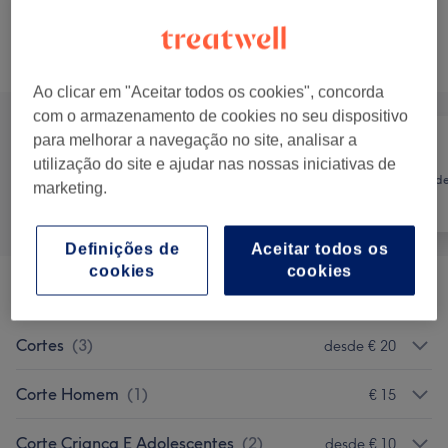
2 hrs 15 mins
Mostrar Detalhes
Procurar serviços
Ao clicar em "Aceitar todos os cookies", concorda
com o armazenamento de cookies no seu dispositivo
para melhorar a navegação no site, analisar a
utilização do site e ajudar nas nossas iniciativas de
Cabeleireiro e
Tratamento d
marketing.
Tudo
Salão de
unhas
Cabeleireiro
Definições de
Aceitar todos os
cookies
cookies
Secagem
(
2
)
desde € 12,50
Cortes
(
3
)
desde € 20
Corte Homem
(
1
)
€ 15
Corte Criança E Adolescentes
(
2
)
desde € 10