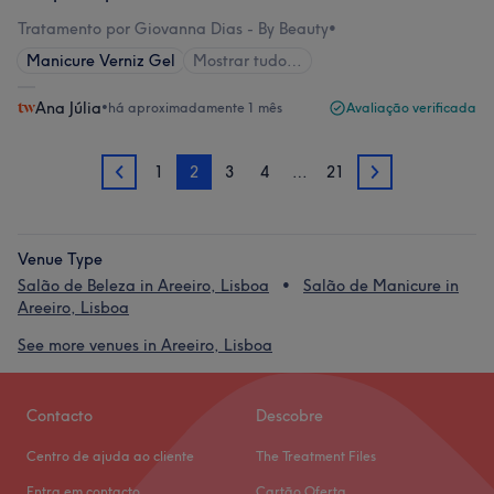
Tratamento por Giovanna Dias - By Beauty
•
Manicure Verniz Gel
Mostrar tudo…
Ana Júlia
•
há aproximadamente 1 mês
Avaliação verificada
1
2
3
4
…
21
1
3
Venue Type
Salão de Beleza in Areeiro, Lisboa
Salão de Manicure in
Areeiro, Lisboa
See more venues in Areeiro, Lisboa
Contacto
Descobre
Centro de ajuda ao cliente
The Treatment Files
Entra em contacto
Cartão Oferta