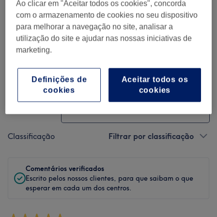
Ao clicar em "Aceitar todos os cookies", concorda
Limpeza
com o armazenamento de cookies no seu dispositivo
para melhorar a navegação no site, analisar a
Empregados
utilização do site e ajudar nas nossas iniciativas de
marketing.
Definições de
Aceitar todos os
Filtrar Comentários
cookies
cookies
Tratamento
Todos os tratamentos
Classificação
Filtrar por classificação
Comentários verificados
Escrito pelos nossos clientes, para que saibam o que
esperar em cada um dos centros.