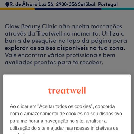
R. de Álvaro Luz 56, 2900-356 Setúbal, Portugal
Glow Beauty Clinic não aceita marcações
através da Treatwell no momento. Utiliza a
barra de pesquisa no topo da página para
explorar os salões disponíveis na tua zona.
Vais encontrar vários profissionais bem
avaliados prontos para te receber.
Encontrar os melhores centros perto de
ti
Ao clicar em "Aceitar todos os cookies", concorda
com o armazenamento de cookies no seu dispositivo
para melhorar a navegação no site, analisar a
Procurar Treatwell
utilização do site e ajudar nas nossas iniciativas de