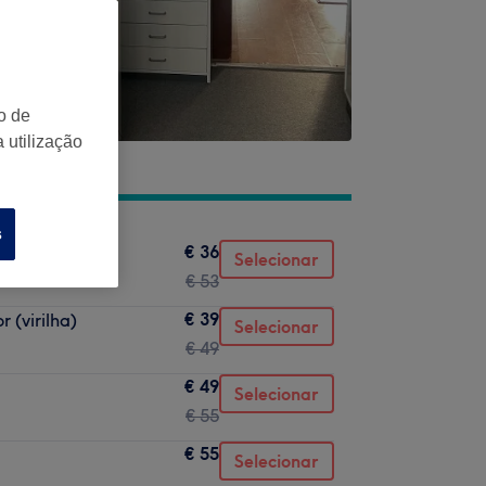
o de
 utilização
s
€ 36
Selecionar
€ 53
€ 39
 (virilha)
Selecionar
€ 49
€ 49
Selecionar
€ 55
€ 55
Selecionar