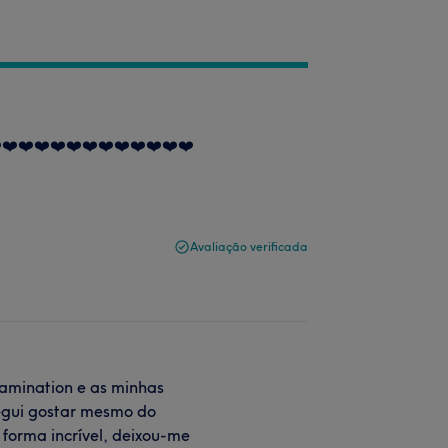
️❤️❤️❤️❤️❤️❤️❤️❤️❤️❤️❤️❤️
Avaliação verificada
lamination e as minhas
egui gostar mesmo do
 forma incrível, deixou-me