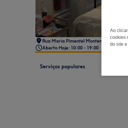
Ao clica
cookies 
Rua Maria Pimentel Montenegro, 5b
,
B
do site e
Aberto Hoje: 10:00 - 19:00
Serviços populares