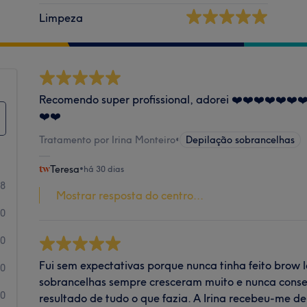
Limpeza
Recomendo super profissional, adorei ❤️❤️❤️❤️❤️❤️❤
❤️❤️
Tratamento por Irina Monteiro
•
Depilação sobrancelhas
Teresa
•
há 30 dias
8
Mostrar resposta do centro...
0
0
Fui sem expectativas porque nunca tinha feito brow 
0
sobrancelhas sempre cresceram muito e nunca cons
0
resultado de tudo o que fazia. A Irina recebeu-me de