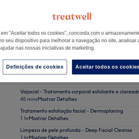
r em "Aceitar todos os cookies", concorda com o armazenament
no seu dispositivo para melhorar a navegação no site, analisar a
enfica
,
Lisboa
,
PT
 ajudar nas nossas iniciativas de marketing.
Definições de cookies
Aceitar todos os cookie
Pack Praia Perfeita - Mulher
1 hr 15 mins
Mostrar Detalhes
Vajacial - Tratamento corporal esfoliante e clareador
45 mins
Mostrar Detalhes
Tratamento esfoliação facial - Dermaplaning
1 hr
Mostrar Detalhes
Limpeza de pele profunda - Deep Facial Cleanse
1 hr
Mostrar Detalhes