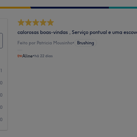
calorosas boas-vindas , Serviço pontual e uma escov
Feito por Patricia Mousinho
•
Brushing
Aline
•
há 22 dias
1
0
0
0
0