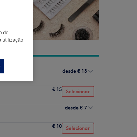
o de
 utilização
s
desde
€ 13
€ 15
Selecionar
desde
€ 7
€ 10
Selecionar