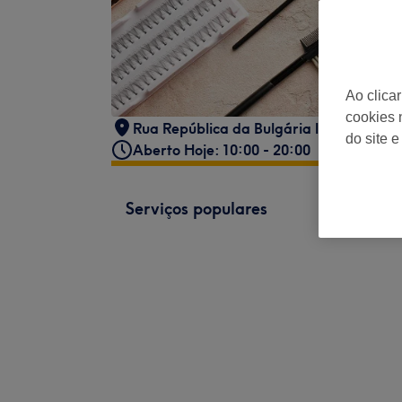
Ao clica
cookies 
Rua República da Bulgária lt12
,
Lisboa
do site e
Aberto Hoje: 10:00 - 20:00
Serviços populares