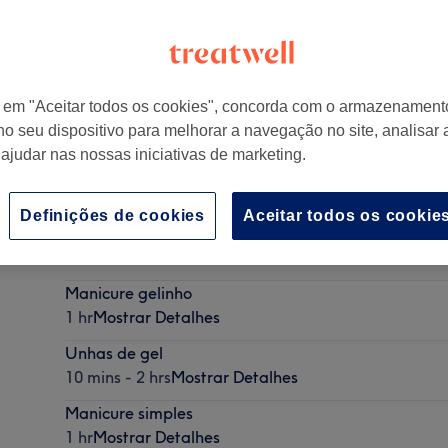
r em "Aceitar todos os cookies", concorda com o armazenament
no seu dispositivo para melhorar a navegação no site, analisar a
 ajudar nas nossas iniciativas de marketing.
Definições de cookies
Aceitar todos os cookie
brushing
30 mins - 45 mins
Mostrar Detalhes
Manicure gelinho
1 hr
Mostrar Detalhes
Unhas de gel
10 mins - 2 hrs
Mostrar Detalhes
Manicure simples
1 hr
Mostrar Detalhes