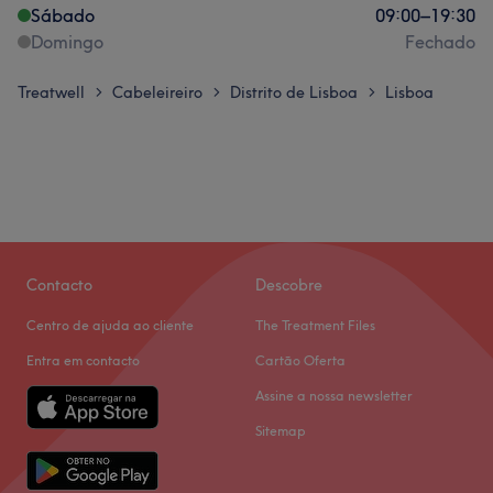
Sábado
09:00
–
19:30
Domingo
Fechado
Treatwell
Cabeleireiro
Distrito de Lisboa
Lisboa
>
>
>
Contacto
Descobre
Centro de ajuda ao cliente
The Treatment Files
Entra em contacto
Cartão Oferta
Assine a nossa newsletter
Sitemap