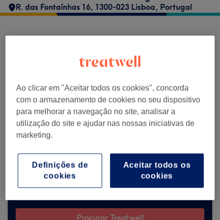
R. das Fontaínhas 16, 1300-023 Lisboa, Portugal
Hair Couture Leidiane Domingos não aceita
marcações através da Treatwell no
momento. Utiliza a barra de pesquisa no
topo da página para
explorar os salões
Ao clicar em "Aceitar todos os cookies", concorda
disponíveis na tua zona.
Vais encontrar
com o armazenamento de cookies no seu dispositivo
vários profissionais bem avaliados prontos
para melhorar a navegação no site, analisar a
para te receber.
utilização do site e ajudar nas nossas iniciativas de
marketing.
Encontrar os melhores centros perto de
ti
Definições de
Aceitar todos os
cookies
cookies
Procurar Treatwell