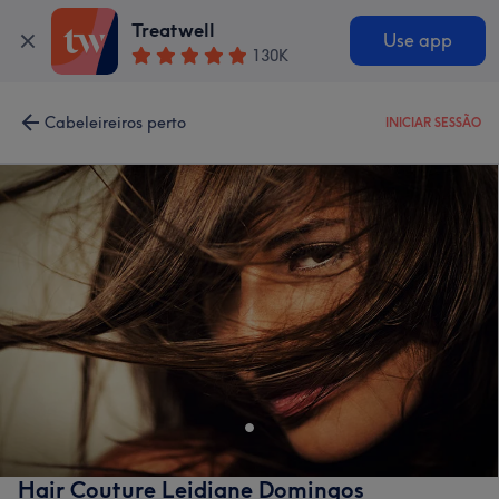
Treatwell
Use app
130K
Cabeleireiros perto
INICIAR SESSÃO
Hair Couture Leidiane Domingos