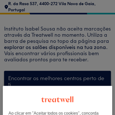
R. da Rasa 537, 4400-272 Vila Nova de Gaia,
Portugal
Instituto Isabel Sousa não aceita marcações
através da Treatwell no momento. Utiliza a
barra de pesquisa no topo da página para
explorar os salões disponíveis na tua zona.
Vais encontrar vários profissionais bem
avaliados prontos para te receber.
Encontrar os melhores centros perto de
ti
Ao clicar em "Aceitar todos os cookies", concorda
Procurar Treatwell