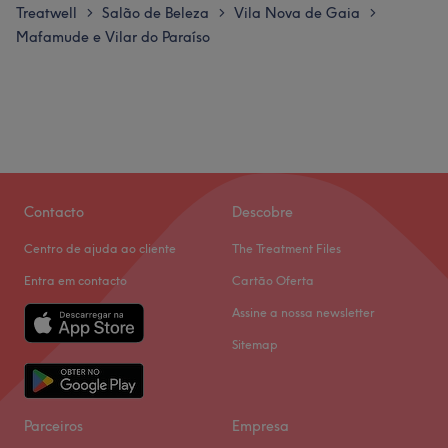
Treatwell
Salão de Beleza
Vila Nova de Gaia
>
>
>
Mafamude e Vilar do Paraíso
Contacto
Descobre
Centro de ajuda ao cliente
The Treatment Files
Entra em contacto
Cartão Oferta
Assine a nossa newsletter
Sitemap
Parceiros
Empresa