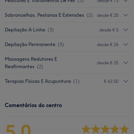
Pedicures E Tratamentos De Pés
(
3
)
desde € 13
Sobrancelhas, Pestanas E Extensões
(
2
)
desde € 25
Depilação A Linha
(
3
)
desde € 5
Depilação Permanente
(
5
)
desde € 26
Massagens Redutores E
desde € 25
Reafirmantes
(
2
)
Terapias Físicas E Acupuntura
(
1
)
€ 62,50
Comentários do centro
5,0