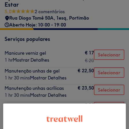
Estar
5,0
2 comentários
Rua Diogo Tomé 50A, 1esq
,
Portimão
Aberto Hoje: 10:00 - 19:00
Serviços populares
€ 17
Manicure verniz gel
Selecionar
1 hr
Mostrar Detalhes
€ 20
€ 22,50
Manutenção unhas de gel
Selecionar
1 hr 30 mins
Mostrar Detalhes
€ 23,50
Manutenção unhas acrílicas
Selecionar
1 hr 30 mins
Mostrar Detalhes
€ 26
Depilação a laser - Axila e virilha
Selecionar
30 mins
Mostrar Detalhes
€ 46
Depilação a laser - Axila, virilha e
Selecionar