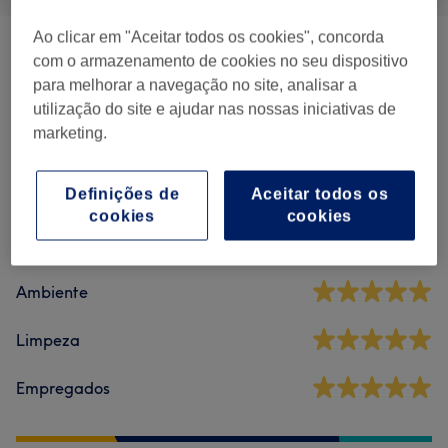
Ao clicar em "Aceitar todos os cookies", concorda
Massagens
(
1
)
€ 25
com o armazenamento de cookies no seu dispositivo
para melhorar a navegação no site, analisar a
utilização do site e ajudar nas nossas iniciativas de
marketing.
Comentários do centro
Definições de
Aceitar todos os
5,0
cookies
cookies
142 comentários
Ambiente
Limpeza
Empregados