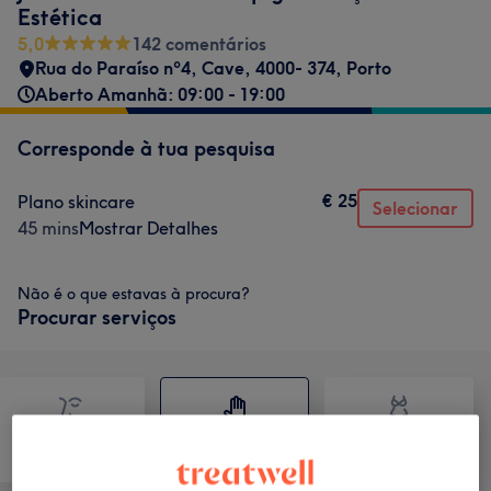
Estética
5,0
142 comentários
Rua do Paraíso nº4, Cave, 4000- 374, Porto
Aberto Amanhã: 09:00 - 19:00
Corresponde à tua pesquisa
€ 25
Plano skincare
Selecionar
45 mins
Mostrar Detalhes
Não é o que estavas à procura?
Procurar serviços
Tratamento
Tratamento Facial
Massagem
Corporal