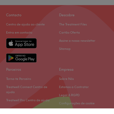
Contacto
Descobre
Centro de ajuda ao cliente
The Treatment Files
Entra em contacto
Cartão Oferta
Assine a nossa newsletter
Sitemap
Parceiros
Empresa
Torna-te Parceiro
Sobre Nós
Treatwell Connect Centro de
Estamos a Contratar
ajuda
Legal & RGPD
Treatwell Pro Centro de ajuda
Configurações de cookie