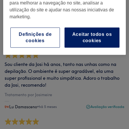
para melhorar a navegação no site, analisar a
Classificação
Filtrar por classificação
utilização do site e ajudar nas nossas iniciativas de
marketing.
Comentários verificados
Escrito pelos nossos clientes, para que saibam o que
Definições de
Aceitar todos os
esperar em cada um dos centros.
cookies
cookies
Sou cliente da Josi há anos, tanto nas unhas como na
depilação. O ambiente é super agradável, ela uma
super profissional e muito simpática. Adoro o trabalho
da Josi, recomendo!
Tratamento por Josimeire
Lu Damasceno
•
há 5 meses
Avaliação verificada