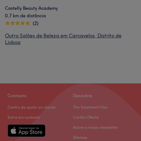
Castelly Beauty Academy
0,7 km de distância
(2)
Outro Salões de Beleza em Carcavelos, Distrito de
Lisboa
Contacto
Descobre
Centro de ajuda ao cliente
The Treatment Files
Entra em contacto
Cartão Oferta
Assine a nossa newsletter
Sitemap