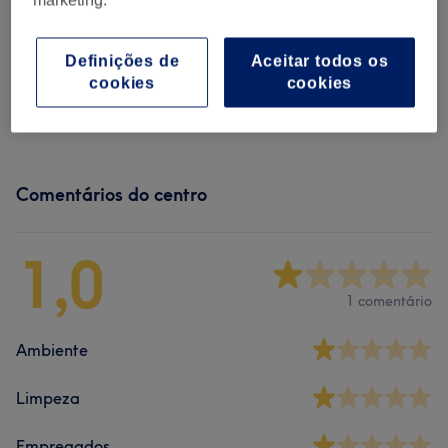
Procurar serviços
Definições de
Aceitar todos os
cookies
cookies
Cabeleireiro
(
12
)
desde € 12
Comentários do centro
1,0
1 comentário
Ambiente
Limpeza
Empregados