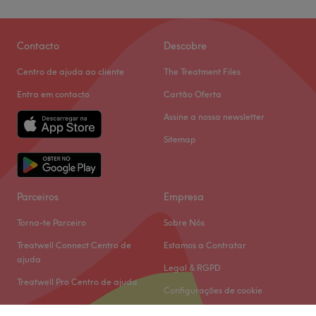
Contacto
Descobre
Centro de ajuda ao cliente
The Treatment Files
Entra em contacto
Cartão Oferta
Assine a nossa newsletter
Sitemap
Parceiros
Empresa
Torna-te Parceiro
Sobre Nós
Treatwell Connect Centro de
Estamos a Contratar
ajuda
Legal & RGPD
Treatwell Pro Centro de ajuda
Configurações de cookie