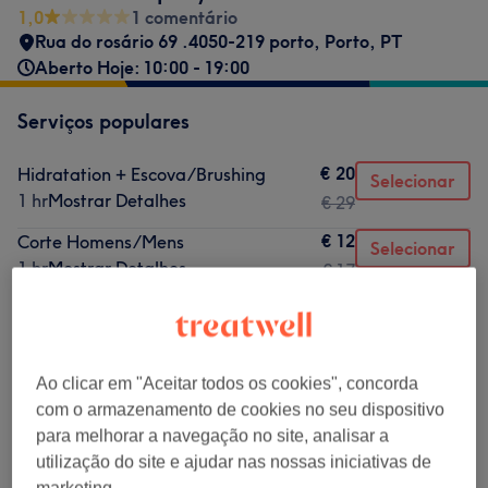
1,0
1 comentário
Rua do rosário 69 .4050-219 porto
,
Porto
,
PT
Aberto Hoje: 10:00 - 19:00
Serviços populares
€ 20
Hidratation + Escova/Brushing
Selecionar
1 hr
Mostrar Detalhes
€ 29
€ 12
Corte Homens/Mens
Selecionar
1 hr
Mostrar Detalhes
€ 17
€ 14
Escova/Brushing
Selecionar
1 hr
Mostrar Detalhes
€ 19,90
€ 18
Corte e brushing
Selecionar
Ao clicar em "Aceitar todos os cookies", concorda
1 hr
Mostrar Detalhes
€ 25
com o armazenamento de cookies no seu dispositivo
para melhorar a navegação no site, analisar a
€ 15
Corte de cabelo mulher
Selecionar
utilização do site e ajudar nas nossas iniciativas de
40 mins
Mostrar Detalhes
€ 20
marketing.