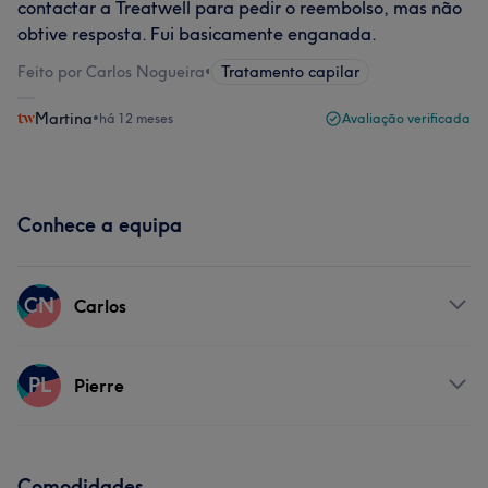
contactar a Treatwell para pedir o reembolso, mas não
obtive resposta. Fui basicamente enganada.
Feito por Carlos Nogueira
•
Tratamento capilar
Martina
•
há 12 meses
Avaliação verificada
Conhece a equipa
CN
Carlos
Serviços
PL
Pierre
Cabeleireiro e Salão de Cabeleireiro
Serviços
Comodidades