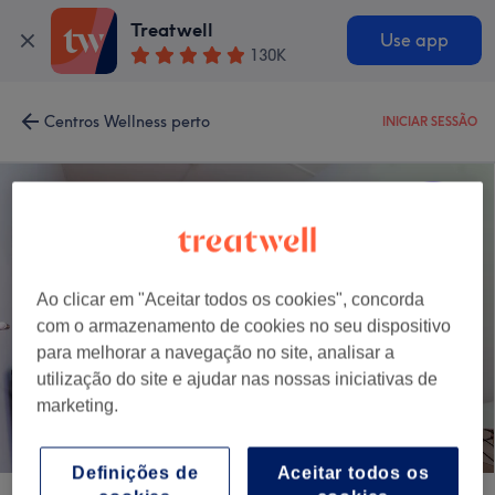
Treatwell
Use app
130K
Centros Wellness perto
INICIAR SESSÃO
Ao clicar em "Aceitar todos os cookies", concorda
com o armazenamento de cookies no seu dispositivo
para melhorar a navegação no site, analisar a
utilização do site e ajudar nas nossas iniciativas de
marketing.
Definições de
Aceitar todos os
Kiyo Body and Mind