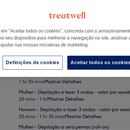
r em "Aceitar todos os cookies", concorda com o armazenament
no seu dispositivo para melhorar a navegação no site, analisar a
 ajudar nas nossas iniciativas de marketing.
Definições de cookies
Aceitar todos os cookie
Pack pedicure medical com remoção de calosidade 
onicomicose
1 hr 55 mins
Mostrar Detalhes
Mulher - Depilação a laser 3 ondas - valor por sess
20 mins - 1 hr
Mostrar Detalhes
Homem - Depilação a laser 3 ondas - valor por ses
20 mins - 1 hr 30 mins
Mostrar Detalhes
Mulher - Depilação a cera pernas (roll-on)