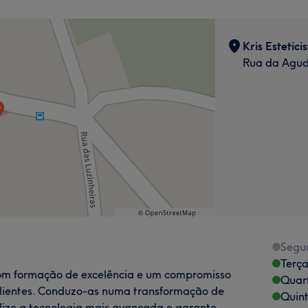
Kris Estetici
Rua da Agud
Segu
Terça
, com formação de excelência e um compromisso
Quart
clientes. Conduzo-as numa transformação de
Quint
ilizo a tecnologia mais avançada e garanto