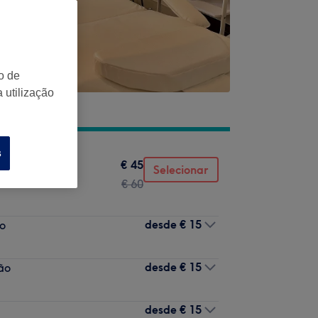
o de
 utilização
s
€ 45
+ laser para
Selecionar
€ 60
desde
€ 15
ão
desde
€ 15
são
desde
€ 15