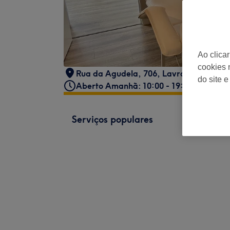
Ao clica
cookies 
Rua da Agudela, 706, Lavra
do site e
Aberto Amanhã: 10:00 - 19:00
Serviços populares