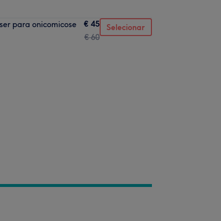
€ 45
ser para onicomicose
Selecionar
€ 60