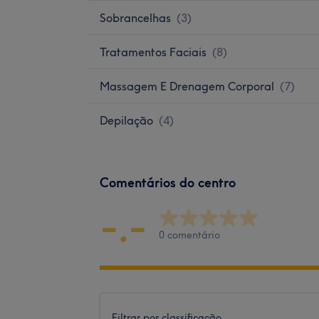
Sobrancelhas
(
3
)
Tratamentos Faciais
(
8
)
Massagem E Drenagem Corporal
(
7
)
Depilação
(
4
)
Comentários do centro
-.-
0 comentário
Filtrar por classificação