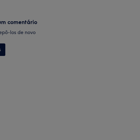
um comentário
 repô-los de novo
s