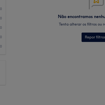
0
Não encontramos nenh
0
Tenta alterar os filtros ou
0
Repor filtro
0
0