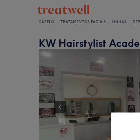
CABELO
TRATAMENTOS FACIAIS
UNHAS
DE
KW Hairstylist Acad