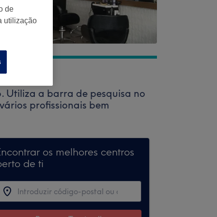
o de
 utilização
s
 Utiliza a barra de pesquisa no
vários profissionais bem
Encontrar os melhores centros
erto de ti