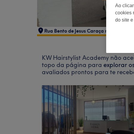
Ao clica
cookies 
do site e
Rua Bento de Jesus Caraça nº119
,
Ermes
KW Hairstylist Academy não acei
topo da página para
explorar o
avaliados prontos para te receb