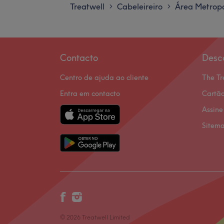
Treatwell
Cabeleireiro
Área Metropo
>
>
Contacto
Desc
Centro de ajuda ao cliente
The Tr
Entra em contacto
Cartão
Assine
Sitem
© 2026 Treatwell Limited