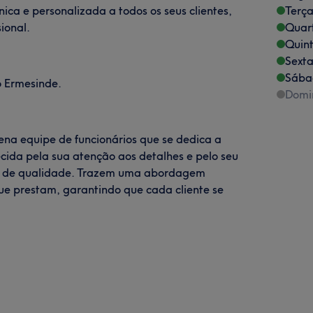
ica e personalizada a todos os seus clientes,
Terça
ional.
Quart
Quint
Sexta
Sába
 Ermesinde.
Domi
na equipe de funcionários que se dedica a
ecida pela sua atenção aos detalhes e pelo seu
o de qualidade. Trazem uma abordagem
que prestam, garantindo que cada cliente se