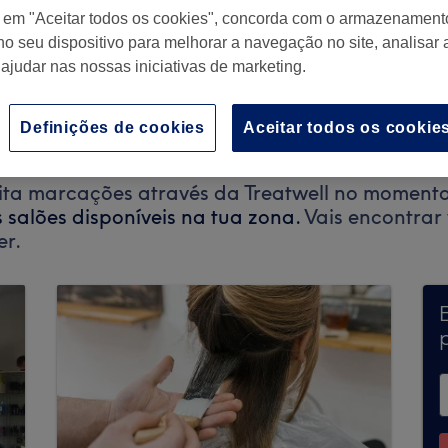
r em "Aceitar todos os cookies", concorda com o armazenament
no seu dispositivo para melhorar a navegação no site, analisar a
 ajudar nas nossas iniciativas de marketing.
inde
,
Portugal
Definições de cookies
Aceitar todos os cookie
ta marcações através da Treatwell no momento.
s salões disponíveis na tua zona.
Vais encontrar 
er.
p