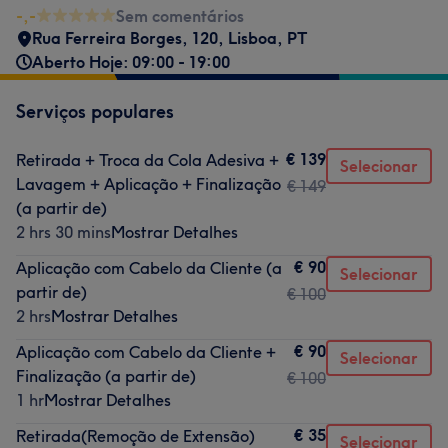
-,-
Sem comentários
Rua Ferreira Borges, 120
,
Lisboa
,
PT
Aberto Hoje: 09:00 - 19:00
Serviços populares
€ 139
Retirada + Troca da Cola Adesiva +
Selecionar
Lavagem + Aplicação + Finalização
€ 149
(a partir de)
2 hrs 30 mins
Mostrar Detalhes
€ 90
Aplicação com Cabelo da Cliente (a
Selecionar
partir de)
€ 100
2 hrs
Mostrar Detalhes
€ 90
Aplicação com Cabelo da Cliente +
Selecionar
Finalização (a partir de)
€ 100
1 hr
Mostrar Detalhes
€ 35
Retirada(Remoção de Extensão)
Selecionar