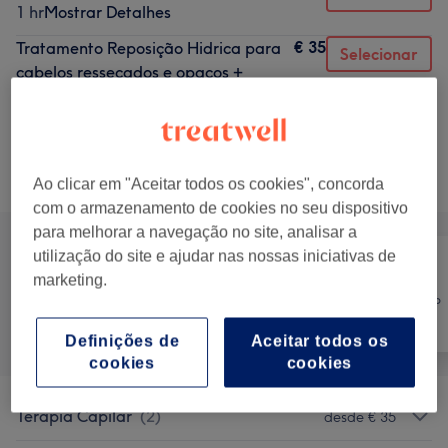
1 hr
Mostrar Detalhes
€ 35
Tratamento Reposição Hidrica para
Selecionar
cabelos ressecados e opacos +
Finalização (desde)
1 hr 30 mins
Mostrar Detalhes
Procurar serviços
Ao clicar em "Aceitar todos os cookies", concorda
com o armazenamento de cookies no seu dispositivo
para melhorar a navegação no site, analisar a
utilização do site e ajudar nas nossas iniciativas de
marketing.
Cabeleireiro e
Tratamento
Tudo
Salão de
Corporal
Cabeleireiro
Definições de
Aceitar todos os
cookies
cookies
Terapia Capilar
(
2
)
desde € 35