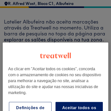
R. Alfred Wost, Bloco C1
,
Albufeira
Latelier Albufeira não aceita marcações
através da Treatwell no momento. Utiliza a
barra de pesquisa no topo da página para
explorar os salões disponíveis na tua zona.
Vais encontrar vários profissionais bem
avaliados prontos para te receber.
Encontrar os melhores centros perto de
Ao clicar em "Aceitar todos os cookies", concorda
ti
com o armazenamento de cookies no seu dispositivo
para melhorar a navegação no site, analisar a
utilização do site e ajudar nas nossas iniciativas de
marketing.
Procurar Treatwell
Definições de
Aceitar todos os