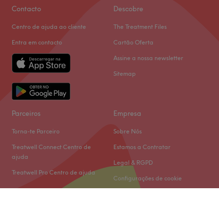
Contacto
Descobre
Centro de ajuda ao cliente
The Treatment Files
Entra em contacto
Cartão Oferta
Assine a nossa newsletter
Sitemap
Parceiros
Empresa
Torna-te Parceiro
Sobre Nós
Treatwell Connect Centro de
Estamos a Contratar
ajuda
Legal & RGPD
Treatwell Pro Centro de ajuda
Configurações de cookie
© 2026 Treatwell Limited