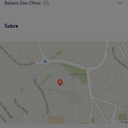
Beleza Dos Olhos
(
5
)
Sobre