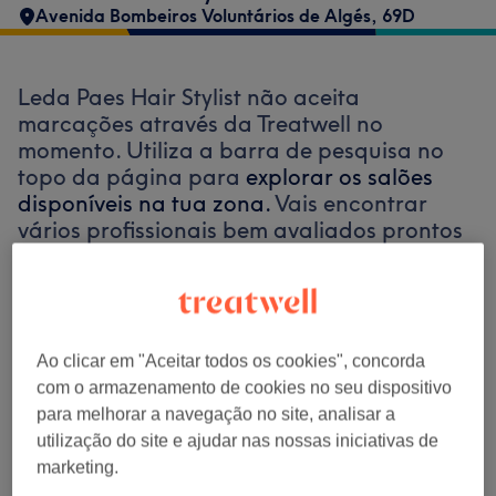
Avenida Bombeiros Voluntários de Algés, 69D
Leda Paes Hair Stylist não aceita
marcações através da Treatwell no
momento. Utiliza a barra de pesquisa no
topo da página para
explorar os salões
disponíveis na tua zona.
Vais encontrar
vários profissionais bem avaliados prontos
para te receber.
Encontrar os melhores centros perto de
ti
Ao clicar em "Aceitar todos os cookies", concorda
com o armazenamento de cookies no seu dispositivo
para melhorar a navegação no site, analisar a
utilização do site e ajudar nas nossas iniciativas de
marketing.
Procurar Treatwell