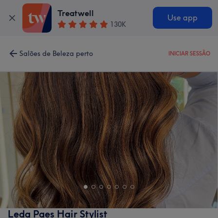
Treatwell
Use app
130K
Salões de Beleza perto
INICIAR SESSÃO
Leda Paes Hair Stylist