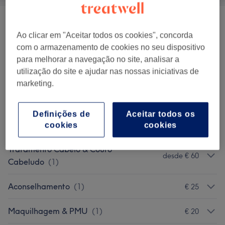
Tratamentos Faciais
(
5
)
desde € 44
Ao clicar em "Aceitar todos os cookies", concorda
com o armazenamento de cookies no seu dispositivo
Depilação
(
1
)
desde € 3
para melhorar a navegação no site, analisar a
utilização do site e ajudar nas nossas iniciativas de
Tratamento E Terapias Corporais
(
1
)
desde € 10
marketing.
Extensão E Lift De Pestanas
(
4
)
desde € 6
Definições de
Aceitar todos os
Design & Definição De Sobrancelhas
(
1
)
€ 5,50
cookies
cookies
Tratamento Cabelo & Couro
desde € 60
Cabeludo
(
1
)
Aconselhamento
(
1
)
€ 25
Maquilhagem & PMU
(
1
)
€ 20