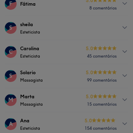
Serviços
5.0
F
Fátima
8 comentários
Depilação
Serviços
sheila
S
Esteticista
Massagem
Serviços
Carolina
5.0
C
Esteticista
45 comentários
Tratamento de unhas
Serviços
Solario
5.0
S
Massagista
99 comentários
Tratamento de unhas
Serviços
Marta
5.0
M
Massagista
15 comentários
Tratamento Corporal
Serviços
Ana
5.0
A
Esteticista
154 comentários