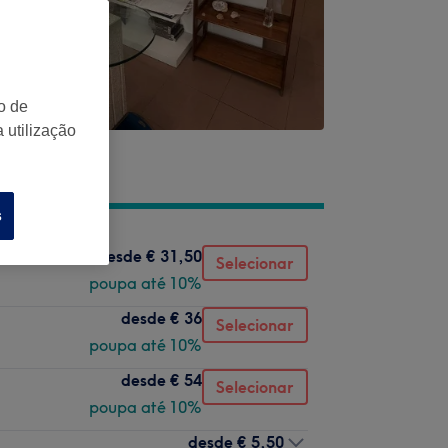
o de
 utilização
s
desde
€ 31,50
Selecionar
poupa até 10%
desde
€ 36
Selecionar
poupa até 10%
desde
€ 54
Selecionar
poupa até 10%
desde
€ 5,50