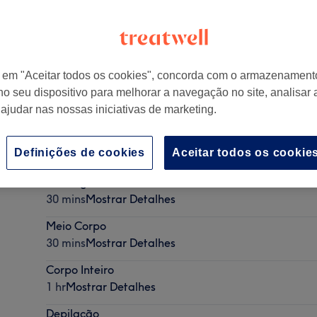
r em "Aceitar todos os cookies", concorda com o armazenament
no seu dispositivo para melhorar a navegação no site, analisar a
 ajudar nas nossas iniciativas de marketing.
Definições de cookies
Aceitar todos os cookie
Massagem nas costas
30 mins
Mostrar Detalhes
Meio Corpo
30 mins
Mostrar Detalhes
Corpo Inteiro
1 hr
Mostrar Detalhes
Depilação