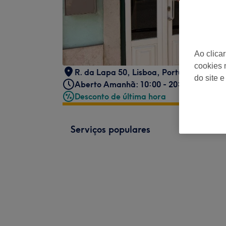
Ao clica
cookies 
R. da Lapa 50, Lisboa, Portugal
do site e
Aberto Amanhã: 10:00 - 20:00
Desconto de última hora
Serviços populares