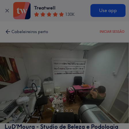
Treatwell
Use app
130K
Cabeleireiros perto
INICIAR SESSÃO
LuD’Moura - Studio de Beleza e Podologia