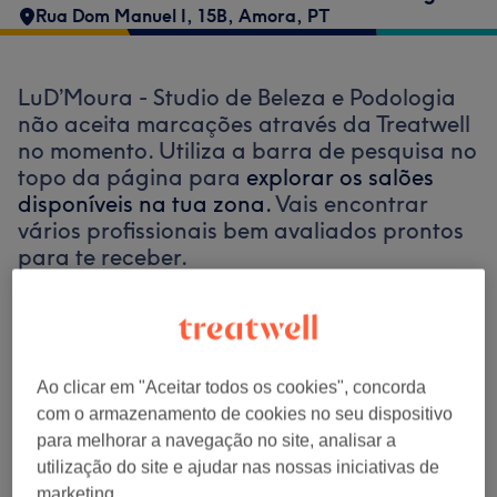
Rua Dom Manuel I, 15B
,
Amora
,
PT
LuD’Moura - Studio de Beleza e Podologia
não aceita marcações através da Treatwell
no momento. Utiliza a barra de pesquisa no
topo da página para
explorar os salões
disponíveis na tua zona.
Vais encontrar
vários profissionais bem avaliados prontos
para te receber.
Encontrar os melhores centros perto de
ti
Ao clicar em "Aceitar todos os cookies", concorda
com o armazenamento de cookies no seu dispositivo
para melhorar a navegação no site, analisar a
utilização do site e ajudar nas nossas iniciativas de
Procurar Treatwell
marketing.