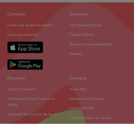
Contacto
Descobre
Centro de ajuda ao cliente
The Treatment Files
Entra em contacto
Cartão Oferta
Assine a nossa newsletter
Sitemap
Parceiros
Empresa
Torna-te Parceiro
Sobre Nós
Treatwell Connect Centro de
Estamos a Contratar
ajuda
Legal & RGPD
Treatwell Pro Centro de ajuda
Configurações de cookie