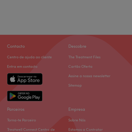
Contacto
Descobre
Centro de ajuda ao cliente
The Treatment Files
Entra em contacto
Cartão Oferta
Assine a nossa newsletter
Sitemap
Parceiros
Empresa
Torna-te Parceiro
Sobre Nós
Treatwell Connect Centro de
Estamos a Contratar