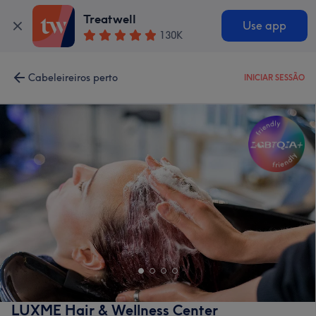
Treatwell
Use app
130K
Cabeleireiros perto
INICIAR SESSÃO
LUXME Hair & Wellness Center