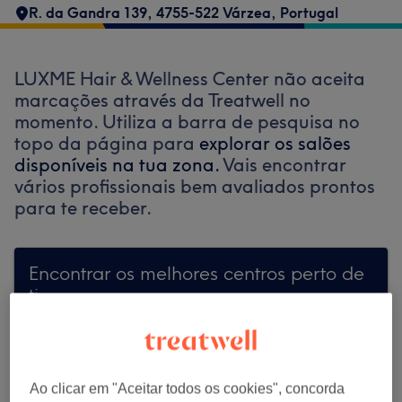
R. da Gandra 139, 4755-522 Várzea, Portugal
LUXME Hair & Wellness Center não aceita
marcações através da Treatwell no
momento. Utiliza a barra de pesquisa no
topo da página para
explorar os salões
disponíveis na tua zona.
Vais encontrar
vários profissionais bem avaliados prontos
para te receber.
Encontrar os melhores centros perto de
ti
Ao clicar em "Aceitar todos os cookies", concorda
Procurar Treatwell