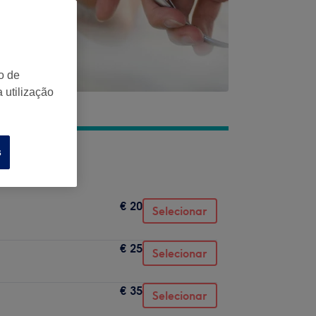
o de
 utilização
s
€ 20
Selecionar
€ 25
Selecionar
€ 35
Selecionar