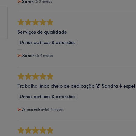
Sara
•
há 3 meses
Serviços de qualidade
Unhas acrílicas & extensões
Xana
•
há 4 meses
Trabalho lindo cheio de dedicação 🌸 Sandra é espet
Unhas acrílicas & extensões
Alexandra
•
há 4 meses