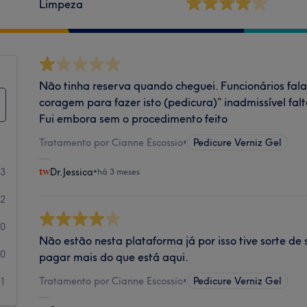
Limpeza
Não tinha reserva quando cheguei. Funcionários fal
coragem para fazer isto (pedicura)” inadmissível falta
Fui embora sem o procedimento feito
Tratamento por Cianne Escossio
•
Pedicure Verniz Gel
3
Dr.Jessica
•
há 3 meses
2
0
Não estão nesta plataforma já por isso tive sorte de
0
pagar mais do que está aqui.
Tratamento por Cianne Escossio
•
Pedicure Verniz Gel
1