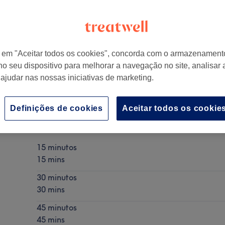
r em "Aceitar todos os cookies", concorda com o armazenament
no seu dispositivo para melhorar a navegação no site, analisar a
113
,
Shopping Brasília loja 51D3 piso 0
,
Porto
,
Portugal
 ajudar nas nossas iniciativas de marketing.
Definições de cookies
Aceitar todos os cookie
Massagem facial drenagem linfática
Mostrar Detalhes
15 minutos
15 mins
30 minutos
30 mins
45 minutos
45 mins