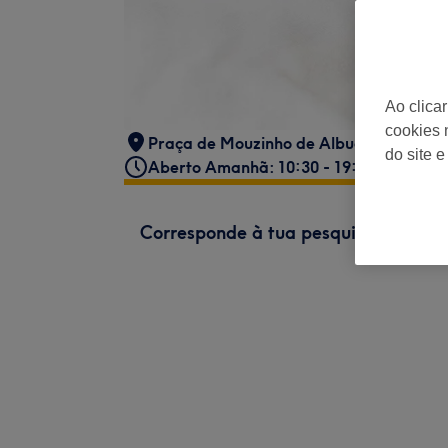
Ao clica
cookies 
Praça de Mouzinho de Albuquerque nº
do site e
Aberto Amanhã: 10:30 - 19:00
Corresponde à tua pesquisa