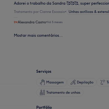
Adorei o trabalho da Sandra 🥰🥰🥰, super perfeccio
Tratamento por Cianne Escossio
•
Unhas acrílicas & extens
Alexandra Castro
•
há 5 meses
Mostar mais comentários...
Serviços
Massagem
Depilação
T
Tratamento de unhas
Portfólio