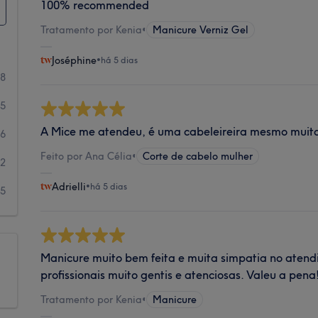
100% recommended
Tratamento por Kenia
•
Manicure Verniz Gel
Joséphine
•
há 5 dias
38
15
A Mice me atendeu, é uma cabeleireira mesmo muito
6
Feito por Ana Célia
•
Corte de cabelo mulher
2
Adrielli
•
há 5 dias
5
Manicure muito bem feita e muita simpatia no atend
profissionais muito gentis e atenciosas. Valeu a pena
Tratamento por Kenia
•
Manicure