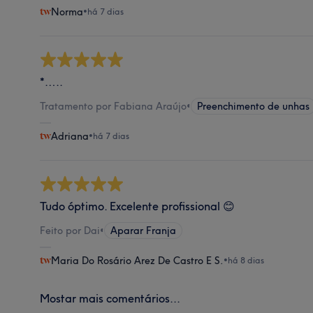
Norma
•
há 7 dias
*…..
Tratamento por Fabiana Araújo
•
Preenchimento de unhas
Adriana
•
há 7 dias
Tudo óptimo. Excelente profissional 😊
Feito por Dai
•
Aparar Franja
Maria Do Rosário Arez De Castro E S.
•
há 8 dias
Mostar mais comentários...