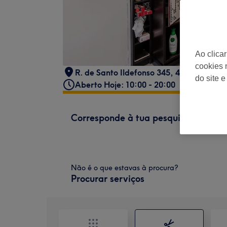
Ao clica
cookies 
R. de Santo Ildefonso 345, 4000-301 Por
do site e
Aberto Hoje: 10:00 - 20:00
Corresponde à tua pesquisa
Não é o que estavas à procura?
Procurar serviços