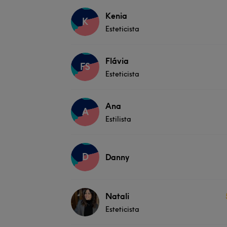
Kenia
K
Esteticista
Flávia
FS
Esteticista
Ana
A
Estilista
D
Danny
Natali
Esteticista