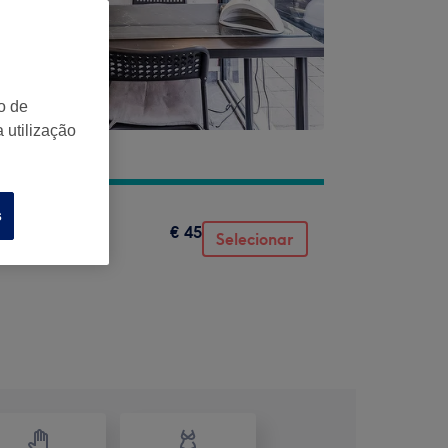
o de
 utilização
s
€ 45
Selecionar