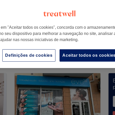
u, Portugal
r em "Aceitar todos os cookies", concorda com o armazenament
no seu dispositivo para melhorar a navegação no site, analisar a
 ajudar nas nossas iniciativas de marketing.
ções através da Treatwell no momento. Utiliza
disponíveis na tua zona.
Vais encontrar vários p
Definições de cookies
Aceitar todos os cookie
p