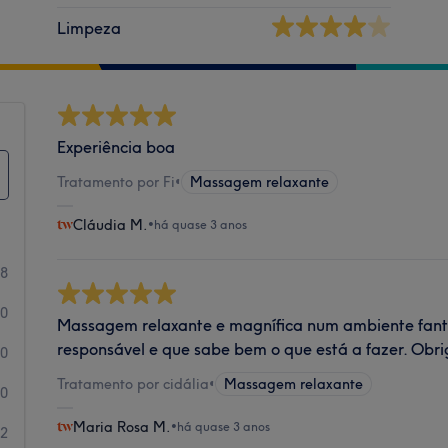
Limpeza
Experiência boa
Tratamento por Fi
•
Massagem relaxante
Cláudia M.
•
há quase 3 anos
8
0
Massagem relaxante e magnífica num ambiente fant
responsável e que sabe bem o que está a fazer. Ob
0
Tratamento por cidália
•
Massagem relaxante
0
Maria Rosa M.
•
há quase 3 anos
2