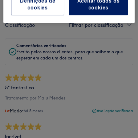
Definições de
Aceitar todos os
Filtrar Comentários
cookies
cookies
Classificação
Filtrar por classificação
Comentários verificados
Escrito pelos nossos clientes, para que saibam o que
esperar em cada um dos centros.
5* fantastico
Tratamento por Malu Mendes
Mario
•
há 5 meses
Avaliação verificada
Incrível