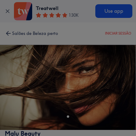
Treatwell
Use app
130K
Salões de Beleza perto
INICIAR SESSÃO
Malu Beauty