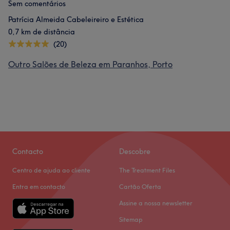
Sem comentários
Patrícia Almeida Cabeleireiro e Estética
0,7 km de distância
(20)
Outro Salões de Beleza em Paranhos, Porto
Contacto
Descobre
Centro de ajuda ao cliente
The Treatment Files
Entra em contacto
Cartão Oferta
Assine a nossa newsletter
Sitemap