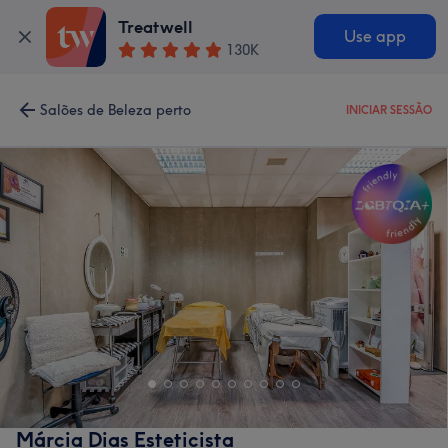
Treatwell
Use app
130K
Salões de Beleza perto
INICIAR SESSÃO
Márcia Dias Esteticista