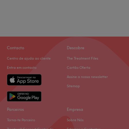
Contacto
Descobre
Centro de ajuda ao cliente
The Treatment Files
Entra em contacto
Cartão Oferta
Assine a nossa newsletter
Sitemap
Parceiros
Empresa
Torna-te Parceiro
Sobre Nós