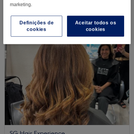
marketing.
Procurar mais centros
Definições de
Aceitar todos os
cookies
cookies
SG Hair Experience