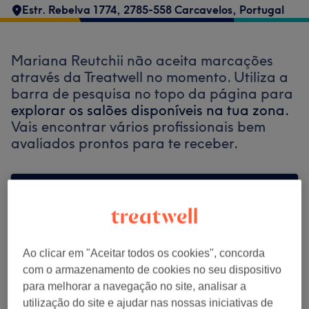
Estr. Rebelva 1774, 2785-558 Carcavelos, Portugal
Mariana Reutchii não aceita marcações
através da Treatwell no momento. Utiliza a
barra de pesquisa no topo da página para
explorar os salões disponíveis na tua zona.
Vais encontrar vários profissionais bem
avaliados prontos para te receber.
Encontrar os melhores centros perto de
ti
Ao clicar em "Aceitar todos os cookies", concorda
com o armazenamento de cookies no seu dispositivo
para melhorar a navegação no site, analisar a
Procurar Treatwell
utilização do site e ajudar nas nossas iniciativas de