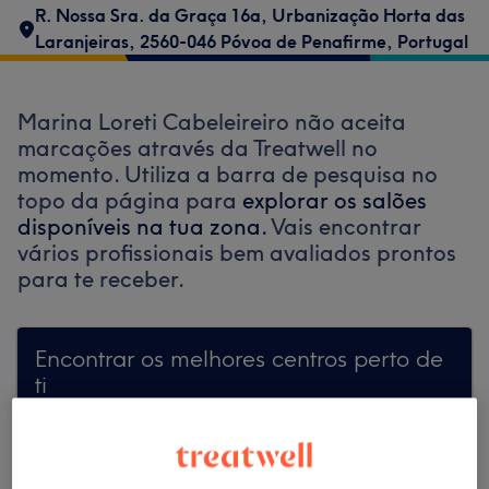
R. Nossa Sra. da Graça 16a, Urbanização Horta das
Laranjeiras, 2560-046 Póvoa de Penafirme, Portugal
Marina Loreti Cabeleireiro não aceita
marcações através da Treatwell no
momento. Utiliza a barra de pesquisa no
topo da página para
explorar os salões
disponíveis na tua zona.
Vais encontrar
vários profissionais bem avaliados prontos
para te receber.
Encontrar os melhores centros perto de
ti