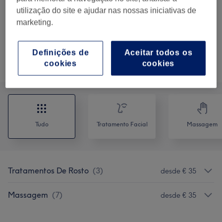
30 mins
Mostrar Detalhes
utilização do site e ajudar nas nossas iniciativas de
marketing.
€ 45
Massagem Grávidas
Selecionar
1 hr
Mostrar Detalhes
Definições de
Aceitar todos os
cookies
cookies
Procurar serviços
Tudo
Tratamento Facial
Massagem
Tratamentos De Rosto
(
3
)
desde € 35
Massagem
(
7
)
desde € 35