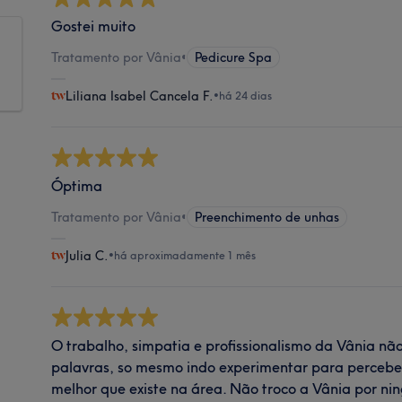
Gostei muito
Tratamento por Vânia
•
Pedicure Spa
Liliana Isabel Cancela F.
•
há 24 dias
Óptima
Tratamento por Vânia
•
Preenchimento de unhas
Julia C.
•
há aproximadamente 1 mês
O trabalho, simpatia e profissionalismo da Vânia nã
palavras, so mesmo indo experimentar para perceber.
melhor que existe na área. Não troco a Vânia por ni