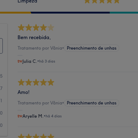
Limpeza
Bem recebida,
Tratamento por Vânia
•
Preenchimento de unhas
Julia C.
•
há 3 dias
35
7
Amo!
1
Tratamento por Vânia
•
Preenchimento de unhas
0
Aryelle M.
•
há 4 dias
0