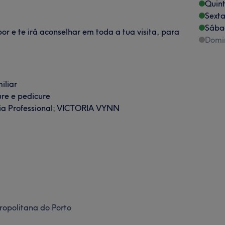
Quint
Sexta
Sába
por e te irá aconselhar em toda a tua visita, para
Domi
iliar
ure e pedicure
eia Professional; VICTORIA VYNN
ropolitana do Porto