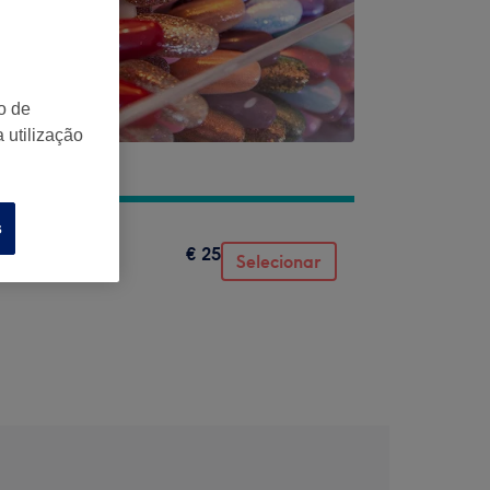
o de
 utilização
s
€ 25
Selecionar