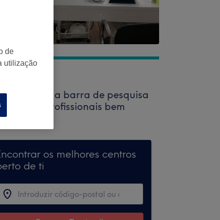
o de
 utilização
nto. Utiliza a barra de pesquisa
ar vários profissionais bem
s
Encontrar os melhores centros
erto de ti