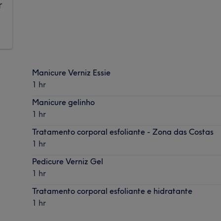
r
Manicure Verniz Essie
1 hr
Manicure gelinho
1 hr
Tratamento corporal esfoliante - Zona das Costas
1 hr
Pedicure Verniz Gel
1 hr
Tratamento corporal esfoliante e hidratante
1 hr