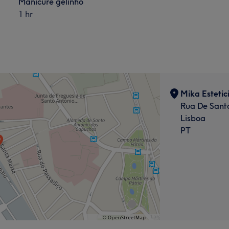
Manicure gelinho
1 hr
Mika Estetic
Rua De Sant
Lisboa
PT