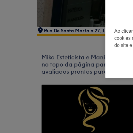
Rua De Santa Marta n 27
,
Lisboa
,
PT
Ao clica
cookies 
do site e
Mika Esteticista e Manicure não
no topo da página para
explora
avaliados prontos para te receb