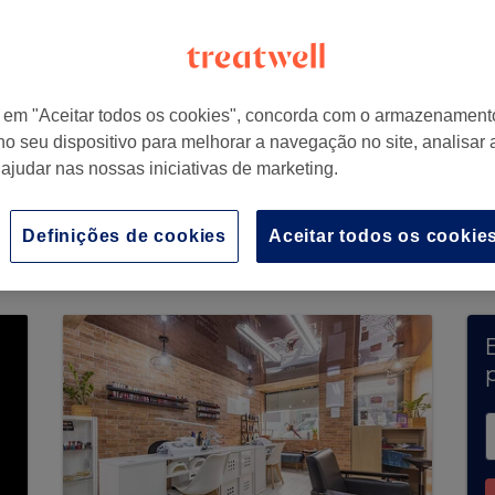
r em "Aceitar todos os cookies", concorda com o armazenament
no seu dispositivo para melhorar a navegação no site, analisar a
 ajudar nas nossas iniciativas de marketing.
 aceita marcações através da Treatwell no mome
r os salões disponíveis na tua zona.
Vais encontr
Definições de cookies
Aceitar todos os cookie
er.
p