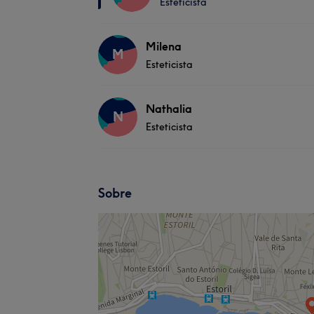
Esteticista
Milena
M
Esteticista
Nathalia
N
Esteticista
Sobre