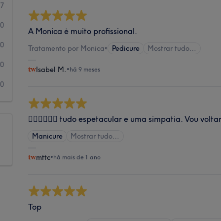
27
0
A Monica ė muito profissional.
0
Tratamento por Monica
•
Pedicure
Mostrar tudo…
0
Isabel M.
•
há 9 meses
0
👍🏼👍🏼👍🏼 tudo espetacular e uma simpatia. Vou voltar
Manicure
Mostrar tudo…
mttc
•
há mais de 1 ano
Top