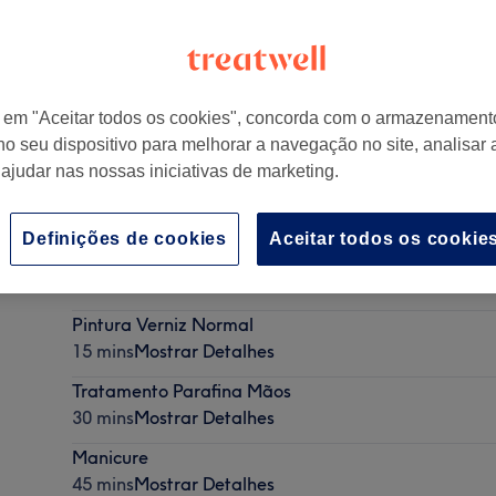
r em "Aceitar todos os cookies", concorda com o armazenament
no seu dispositivo para melhorar a navegação no site, analisar a
-461 Estoril, Portugal
 ajudar nas nossas iniciativas de marketing.
Definições de cookies
Aceitar todos os cookie
Remoção de Verniz Gel
30 mins
Mostrar Detalhes
Pintura Verniz Normal
15 mins
Mostrar Detalhes
Tratamento Parafina Mãos
30 mins
Mostrar Detalhes
Manicure
45 mins
Mostrar Detalhes