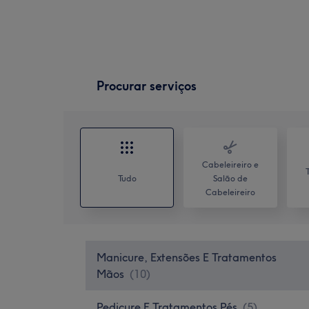
Procurar serviços
Cabeleireiro e
Tudo
Salão de
Cabeleireiro
Manicure, Extensões E Tratamentos
Mãos
(
10
)
Pedicure E Tratamentos Pés
(
5
)