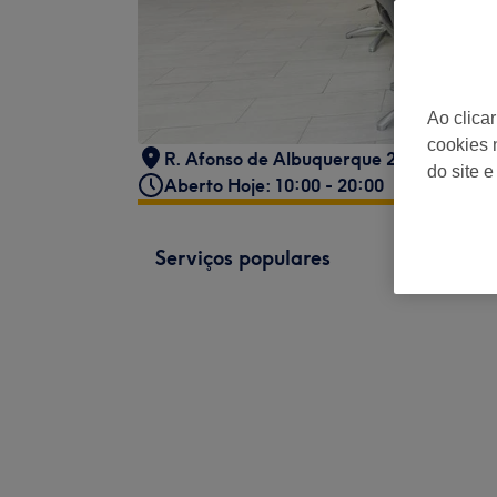
Ao clica
cookies 
R. Afonso de Albuquerque 2 loja 4, 2765
do site e
Aberto Hoje: 10:00 - 20:00
Serviços populares