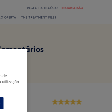
PARA O TEU NEGÓCIO
INICIAR SESSÃO
ÃO OFERTA
THE TREATMENT FILES
 Comentários
o de
 utilização
mpregados
s