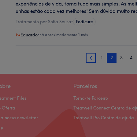
experiências de vida, torna tudo mais simples. As mel
unhas estão cada vez melhores! Sem dúvida muito r
Tratamento por Sofia Sousa
•
Pedicure
Eduardo
•
há aproximadamente 1 mês
1
2
3
4
1
obre
Parceiros
eatment Files
Torna-te Parceiro
 Oferta
Treatwell Connect Centro de a
 a nossa newsletter
Treatwell Pro Centro de ajuda
ap