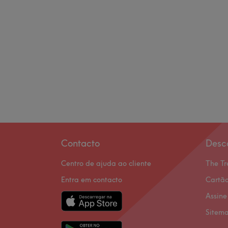
Contacto
Desc
Centro de ajuda ao cliente
The Tr
Entra em contacto
Cartão
Assine
Sitem