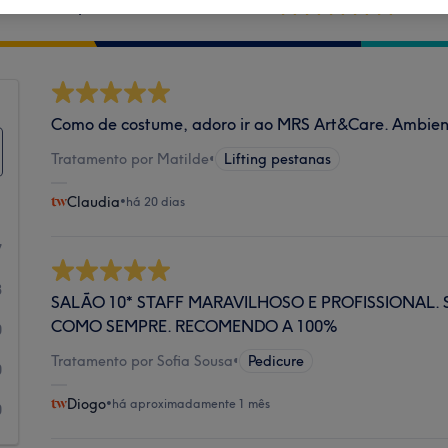
Limpeza
Como de costume, adoro ir ao MRS Art&Care. Ambiente
Tratamento por Matilde
•
Lifting pestanas
Claudia
•
há 20 dias
7
3
SALÃO 10* STAFF MARAVILHOSO E PROFISSIONAL.
COMO SEMPRE. RECOMENDO A 100%
0
Tratamento por Sofia Sousa
•
Pedicure
0
Diogo
•
há aproximadamente 1 mês
0