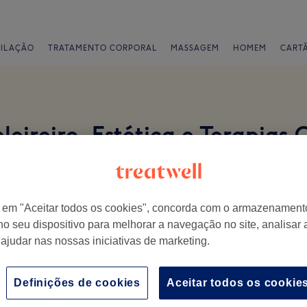
PILAÇÃO
TRATAMENTO CORPORAL
MASSAGEM
HOMEM
CART
eireiro, Estética e Terapias
r em "Aceitar todos os cookies", concorda com o armazenament
no seu dispositivo para melhorar a navegação no site, analisar a
 ajudar nas nossas iniciativas de marketing.
isita.
Ambiente
E
Definições de cookies
Aceitar todos os cookie