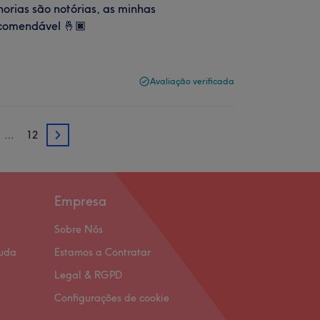
horias são notórias, as minhas
ecomendável 🤞🏿
Avaliação verificada
…
12
3
Empresa
Sobre Nós
juda
Estamos a Contratar
Legal & RGPD
Configurações de cookie