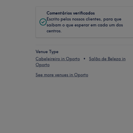
Comentários verificados
Escrito pelos nossos clientes, para que
saibam o que esperar em cada um dos
centros.
Venue Type
Cabeleireiro in Oporto
Salão de Beleza in
Oporto
See more venues in Oporto