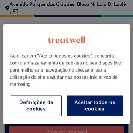
Avenida Parque das Cidades, Bloco N, Loja D
,
Loulé
,
PT
MS Head Spa não aceita marcações
através da Treatwell no momento. Utiliza a
barra de pesquisa no topo da página para
explorar os salões disponíveis na tua zona.
Ao clicar em "Aceitar todos os cookies", concorda
Vais encontrar vários profissionais bem
com o armazenamento de cookies no seu dispositivo
avaliados prontos para te receber.
para melhorar a navegação no site, analisar a
utilização do site e ajudar nas nossas iniciativas de
marketing.
Encontrar os melhores centros perto de
ti
Definições de
Aceitar todos os
cookies
cookies
Procurar Treatwell