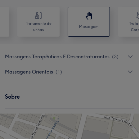
Tratamento de
Trata
Massagem
unhas
Corp
Massagens Terapêuticas E Descontraturantes
(
3
)
Massagens Orientais
(
1
)
Sobre