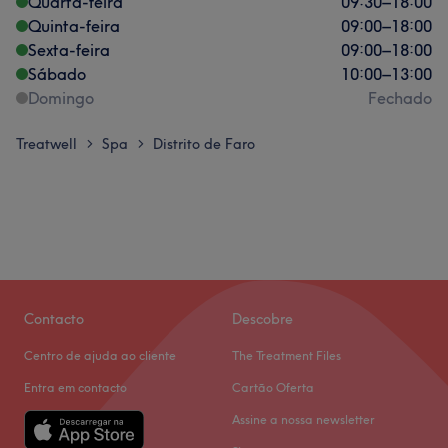
Quarta-feira
09:30
–
18:00
Quinta-feira
09:00
–
18:00
Sexta-feira
09:00
–
18:00
Sábado
10:00
–
13:00
Domingo
Fechado
Treatwell
Spa
Distrito de Faro
>
>
Contacto
Descobre
Centro de ajuda ao cliente
The Treatment Files
Entra em contacto
Cartão Oferta
Assine a nossa newsletter