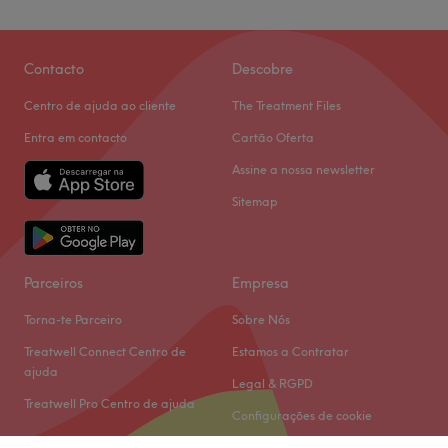
Contacto
Descobre
Centro de ajuda ao cliente
The Treatment Files
Entra em contacto
Cartão Oferta
Assine a nossa newsletter
Sitemap
Parceiros
Empresa
Torna-te Parceiro
Sobre Nós
Treatwell Connect Centro de
Estamos a Contratar
ajuda
Legal & RGPD
Treatwell Pro Centro de ajuda
Configurações de cookie