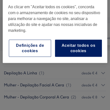
Ao clicar em "Aceitar todos os cookies", concorda
Procurar serviços
com o armazenamento de cookies no seu dispositivo
para melhorar a navegação no site, analisar a
utilização do site e ajudar nas nossas iniciativas de
marketing.
Tudo
Depilação
Tratamento Faci
Definições de
Aceitar todos os
cookies
cookies
Sobrancelhas, Pestanas E Extensões
(
10
)
desde € 7
Depilação A Linha
(
1
)
desde € 4
Mulher - Depilação Facial A Cera
(
1
)
desde € 4
Mulher - Depilação Corporal A Cera
(
2
)
desde € 8