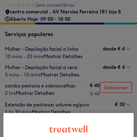
-,-
Sem comentários
centro comercial , AV Narciso Ferreira 181 loja 8
Aberto Hoje: 09:00 - 18:00
Serviços populares
desde
€ 4
Mulher - Depilação facial a linha
10 mins - 20 mins
Mostrar Detalhes
desde
€ 4
Mulher - Depilação facial a cera
5 mins - 10 mins
Mostrar Detalhes
€ 40
combo pestana e sobrancelhas
Selecionar
2 hrs
Mostrar Detalhes
€ 48
€ 30
Extensão de pestanas volume egípcio
1 hr 30 mins
Mostrar Detalhes
desde
€ 30
Efeito Wispy
2 hrs - 2 hrs 30 mins
Mostrar Detalhes