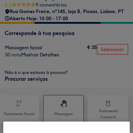
5,0
9 comentários
Rua Gomes Freire, nº145, loja B, Picoas
,
Lisboa
,
PT
Aberto Hoje: 10:00 - 17:00
Corresponde à tua pesquisa
€ 35
Massagem facial
Selecionar
30 mins
Mostrar Detalhes
Não é o que estavas à procura?
Procurar serviços
Tratamento
Tratamento Facial
Massagem
Corporal