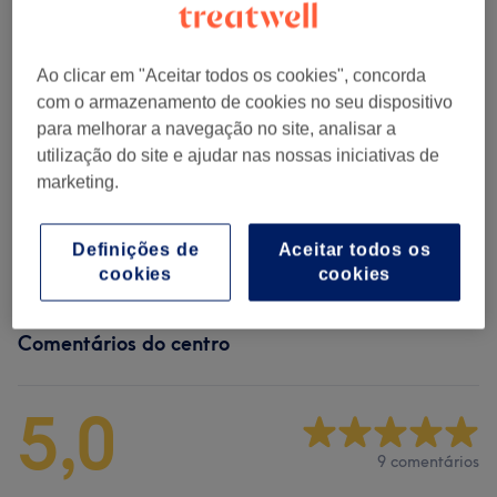
Massagens Terapêuticas E
desde € 55
Descontraturantes
(
4
)
Ao clicar em "Aceitar todos os cookies", concorda
com o armazenamento de cookies no seu dispositivo
Massagens Redutores E
para melhorar a navegação no site, analisar a
desde € 55
Reafirmantes
(
1
)
utilização do site e ajudar nas nossas iniciativas de
marketing.
Massagens Relaxantes
(
6
)
desde € 35
Definições de
Aceitar todos os
Massagens Orientais
(
4
)
desde € 70
cookies
cookies
Comentários do centro
5,0
9 comentários