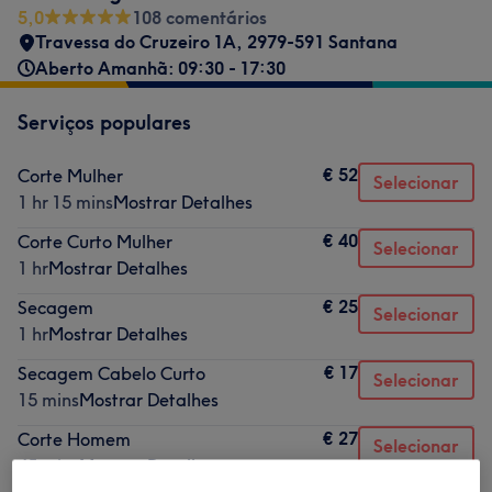
5,0
108 comentários
Travessa do Cruzeiro 1A, 2979-591 Santana
Aberto Amanhã: 09:30 - 17:30
Serviços populares
€ 52
Corte Mulher
Selecionar
1 hr 15 mins
Mostrar Detalhes
€ 40
Corte Curto Mulher
Selecionar
1 hr
Mostrar Detalhes
€ 25
Secagem
Selecionar
1 hr
Mostrar Detalhes
€ 17
Secagem Cabelo Curto
Selecionar
15 mins
Mostrar Detalhes
€ 27
Corte Homem
Selecionar
45 mins
Mostrar Detalhes