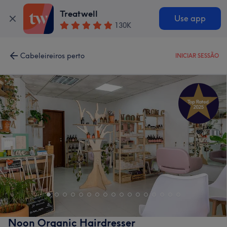
Treatwell
Use app
130K
Cabeleireiros perto
INICIAR SESSÃO
Noon Organic Hairdresser