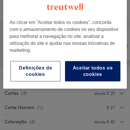
Procurar serviços
Ao clicar em "Aceitar todos os cookies", concorda
com o armazenamento de cookies no seu dispositivo
para melhorar a navegação no site, analisar a
Cabeleireiro e
utilização do site e ajudar nas nossas iniciativas de
Tratamento
Tudo
Salão de
marketing.
Corporal
Cabeleireiro
Definições de
Aceitar todos os
cookies
cookies
Secagem
(
5
)
desde € 17
Cortes
(
4
)
desde € 20
Corte Homem
(
1
)
€ 27
Coloração
(
4
)
desde € 40