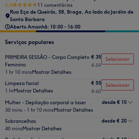
5,0
11 comentários
Rua Eça de Queirós, 58
,
Braga
,
Ao lado do Jardim de
Santa Barbara
Aberto Amanhã: 10:00 - 16:00
Serviços populares
€ 35
PRIMEIRA SESSÃO - Corpo Completo
Selecionar
Feminino
€ 59
1 hr 10 mins
Mostrar Detalhes
€ 55
Limpeza facial
Selecionar
1 hr
Mostrar Detalhes
€ 60
desde
€ 10
Mulher - Depilação corporal a laser
30 mins - 1 hr 10 mins
Mostrar Detalhes
desde
€ 20
Sobrancelhas
40 mins
Mostrar Detalhes