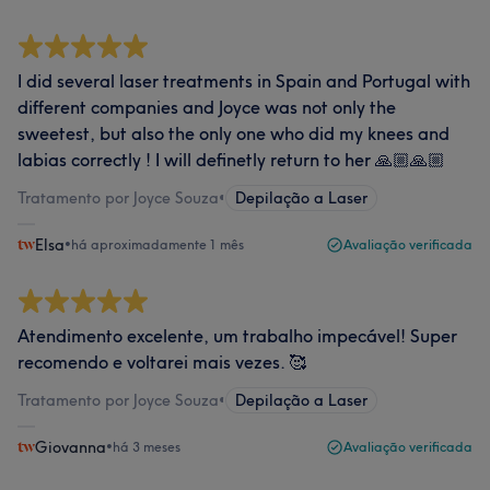
I did several laser treatments in Spain and Portugal with
different companies and Joyce was not only the
sweetest, but also the only one who did my knees and
labias correctly ! I will definetly return to her 🙏🏼🙏🏼
Tratamento por Joyce Souza
•
Depilação a Laser
Elsa
•
há aproximadamente 1 mês
Avaliação verificada
Atendimento excelente, um trabalho impecável! Super
recomendo e voltarei mais vezes. 🥰
Tratamento por Joyce Souza
•
Depilação a Laser
Giovanna
•
há 3 meses
Avaliação verificada