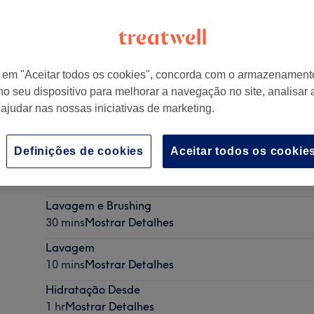
r em "Aceitar todos os cookies", concorda com o armazenament
no seu dispositivo para melhorar a navegação no site, analisar a
orto
,
PT
 ajudar nas nossas iniciativas de marketing.
Definições de cookies
Aceitar todos os cookie
Sobrancelha
10 mins
Mostrar Detalhes
Lavagem e Brushing
30 mins
Mostrar Detalhes
Lavagem
10 mins
Mostrar Detalhes
Hidratação Desde
1 hr
Mostrar Detalhes