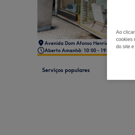
Ao clica
cookies 
Avenida Dom Afonso Henriques 1070
,
P
do site e
Aberto Amanhã: 10:00 - 19:00
Serviços populares