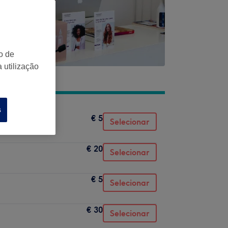
o de
 utilização
s
€ 5
Selecionar
€ 20
Selecionar
€ 5
Selecionar
€ 30
Selecionar