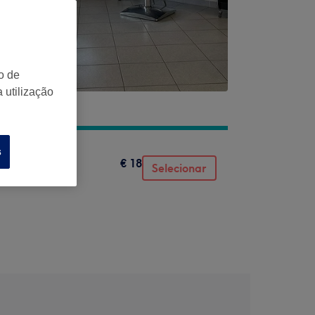
o de
 utilização
s
€ 18
Selecionar