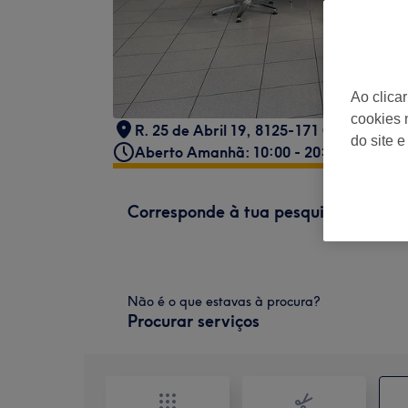
Ao clica
cookies 
R. 25 de Abril 19, 8125-171 Quarteira, 
do site e
Aberto Amanhã: 10:00 - 20:00
Corresponde à tua pesquisa
Não é o que estavas à procura?
Procurar serviços