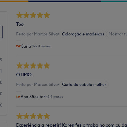
Too
Feito por Marcos Silva
•
Coloração e madeixas
Mostrar 
Carla
•
há 3 meses
29
1
ÓTIMO.
0
Feito por Marcos Silva
•
Corte de cabelo mulher
0
Ana Sãozita
•
há 3 meses
0
Experiência a repetir! Karen fez o trabalho com cuid