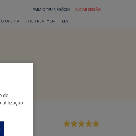
PARA O TEU NEGÓCIO
INICIAR SESSÃO
ÃO OFERTA
THE TREATMENT FILES
o de
 utilização
mpregados
s