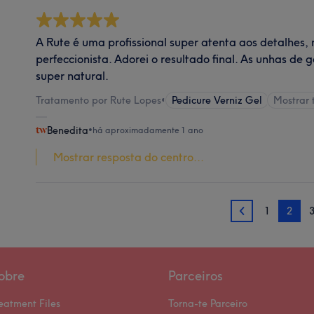
A Rute é uma profissional super atenta aos detalhes,
perfeccionista. Adorei o resultado final. As unhas de
super natural.
Tratamento por Rute Lopes
•
Pedicure Verniz Gel
Mostrar
Benedita
•
há aproximadamente 1 ano
Mostrar resposta do centro...
1
2
1
obre
Parceiros
eatment Files
Torna-te Parceiro