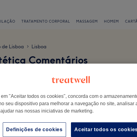
PILAÇÃO
TRATAMENTO CORPORAL
MASSAGEM
HOMEM
CART
o de Lisboa
Lisboa
>
stética Comentários
r em "Aceitar todos os cookies", concorda com o armazenament
no seu dispositivo para melhorar a navegação no site, analisar a
 ajudar nas nossas iniciativas de marketing.
isita.
Ambiente
E
Definições de cookies
Aceitar todos os cookie