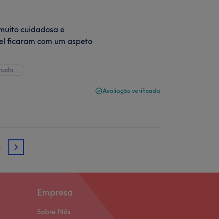
 muito cuidadosa e
 gel ficaram com um aspeto
 tudo…
Avaliação verificada
3
3
Empresa
Sobre Nós