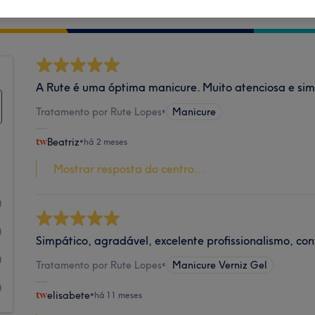
Limpeza
A Rute é uma óptima manicure. Muito atenciosa e si
Tratamento por Rute Lopes
•
Manicure
Beatriz
•
há 2 meses
Mostrar resposta do centro...
1
0
0
Simpático, agradável, excelente profissionalismo, con
0
Tratamento por Rute Lopes
•
Manicure Verniz Gel
0
elisabete
•
há 11 meses