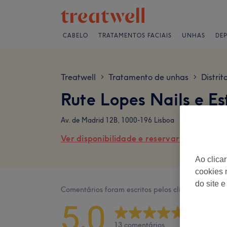
CABELO
TRATAMENTOS FACIAIS
UNHAS
DE
Treatwell
Tratamento de unhas
Distrit
>
>
Rute Lopes Nails e E
Av. de Madrid 12B, 1000-196 Lisboa
Ver disponibilidade e reservar online
Ao clica
cookies 
do site e
Comentários foram escritos pelos clientes após a v
5,0
13 comentários