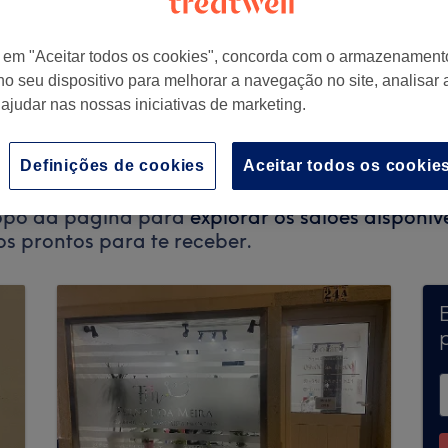
r em "Aceitar todos os cookies", concorda com o armazenament
no seu dispositivo para melhorar a navegação no site, analisar a
rtugal
 ajudar nas nossas iniciativas de marketing.
Definições de cookies
Aceitar todos os cookie
 - Sustainable Beauty não aceita marcações atra
topo da página para
explorar os salões disponív
os prontos para te receber.
p