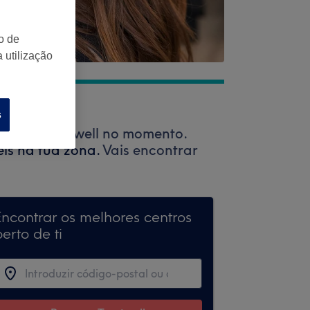
o de
 utilização
s
vés da Treatwell no momento.
eis na tua zona.
Vais encontrar
Encontrar os melhores centros
erto de ti