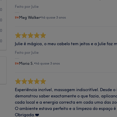
Feito por Julie
0
Meg Walker
•
há quase 3 anos
0
0
0
Julie é mágica, o meu cabelo tem jeitos e a Julie faz 
Feito por Julie
Maria S.
•
há quase 3 anos
Experiência incrível, massagem indiscritível. Desde o i
demonstrou saber exactamente o que fazia, aplicand
cada local e a energia correcta em cada uma das zo
O ambiente estava perfeito e a limpeza do espaço é ir
Obrigada ❤️