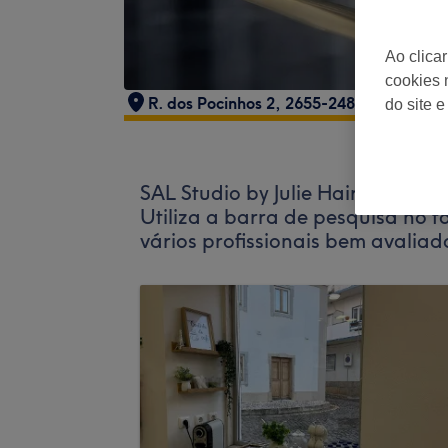
Ao clica
cookies 
R. dos Pocinhos 2, 2655-248 Ericeira, Po
do site e
SAL Studio by Julie Hair Design
Utiliza a barra de pesquisa no 
vários profissionais bem avaliad