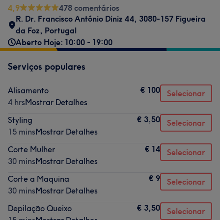
4,9
478 comentários
R. Dr. Francisco António Diniz 44, 3080-157 Figueira
da Foz, Portugal
Aberto Hoje: 10:00 - 19:00
Serviços populares
€ 100
Alisamento
Selecionar
4 hrs
Mostrar Detalhes
€ 3,50
Styling
Selecionar
15 mins
Mostrar Detalhes
€ 14
Corte Mulher
Selecionar
30 mins
Mostrar Detalhes
€ 9
Corte a Maquina
Selecionar
30 mins
Mostrar Detalhes
€ 3,50
Depilação Queixo
Selecionar