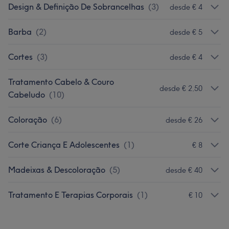
Design & Definição De Sobrancelhas
(
3
)
desde € 4
Barba
(
2
)
desde € 5
Cortes
(
3
)
desde € 4
Tratamento Cabelo & Couro
desde € 2,50
Cabeludo
(
10
)
Coloração
(
6
)
desde € 26
Corte Criança E Adolescentes
(
1
)
€ 8
Madeixas & Descoloração
(
5
)
desde € 40
Tratamento E Terapias Corporais
(
1
)
€ 10