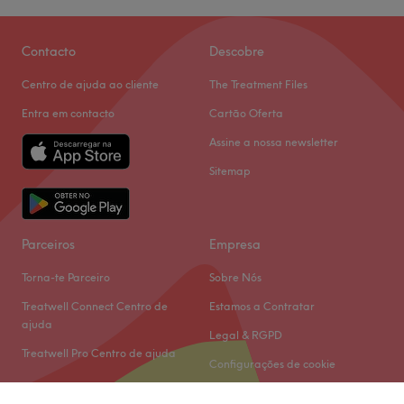
Contacto
Descobre
Centro de ajuda ao cliente
The Treatment Files
Entra em contacto
Cartão Oferta
Assine a nossa newsletter
Sitemap
Parceiros
Empresa
Torna-te Parceiro
Sobre Nós
Treatwell Connect Centro de
Estamos a Contratar
ajuda
Legal & RGPD
Treatwell Pro Centro de ajuda
Configurações de cookie