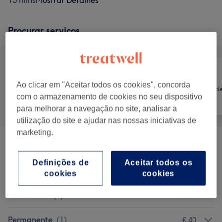
15 mins
Mostrar Detalhes
Procurar serviços
Cabeleireiro e
Ao clicar em "Aceitar todos os cookies", concorda
Tratamento d
Tudo
Salão de
com o armazenamento de cookies no seu dispositivo
unhas
Cabeleireiro
para melhorar a navegação no site, analisar a
utilização do site e ajudar nas nossas iniciativas de
marketing.
Depilação A Laser
(
21
)
desde € 15
Definições de
Aceitar todos os
Corte Homem
(
3
)
desde € 9
cookies
cookies
Alisamento
(
1
)
€ 100
Permanente
(
1
)
€ 40