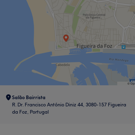
Cabeleireiro e Salão de Cabeleireiro
Salão Bairrista
R. Dr. Francisco António Diniz 44, 3080-157 Figueira
da Foz, Portugal