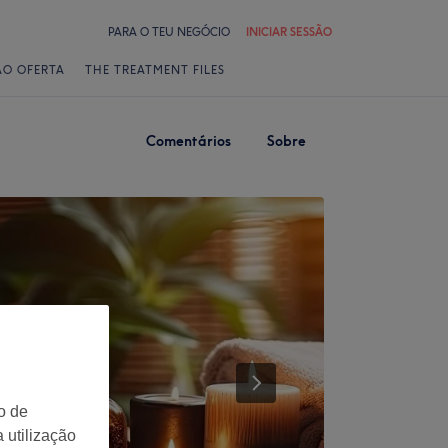
PARA O TEU NEGÓCIO
INICIAR SESSÃO
ÃO OFERTA
THE TREATMENT FILES
Comentários
Sobre
o de
 utilização