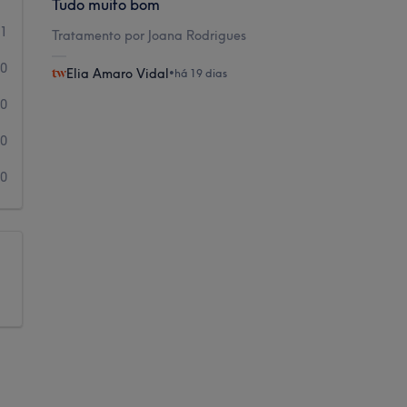
Tudo muito bom
1
Tratamento por Joana Rodrigues
0
Elia Amaro Vidal
•
há 19 dias
0
0
0