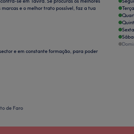
contra-se em Tavira. Se procuras os melhores
Segu
marcas e o melhor trato possível, faz a tua
Terça
Quart
Quint
Sexta
Sába
Domi
sector e em constante formação, para poder
ito de Faro