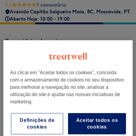
5,0
1 comentário
Avenida Capitão Salgueiro Maia, 8C
,
Moscavide
,
PT
Aberto Hoje: 10:00 - 19:00
Comentários do centro
5,0
Ao clicar em "Aceitar todos os cookies", concorda
1 comentário
com o armazenamento de cookies no seu dispositivo
para melhorar a navegação no site, analisar a
Ambiente
utilização do site e ajudar nas nossas iniciativas de
marketing.
Limpeza
Empregados
Definições de
Aceitar todos os
cookies
cookies