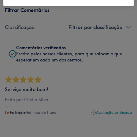
Filtrar Comentários
Classificação
Filtrar por classificação
Comentários verificados
Escrito pelos nossos clientes, para que saibam o que
esperar em cada um dos centros.
Serviço muito bom!
Feito por Cheila Silva
Patricia
•
há mais de 1 ano
Avaliação verificada