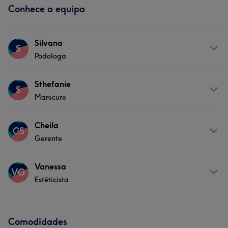
Conhece a equipa
Silvana
S
Podologa
Serviços
Sthefanie
S
Manicure
Tratamento Corporal
Tratamento de unhas
Serviços
Cheila
CS
Gerente
Tratamento de unhas
Serviços
Vanessa
VG
Estéticista
Tratamento Corporal
Tratamento de unhas
Serviços
Cabeleireiro e Salão de Cabeleireiro
Comodidades