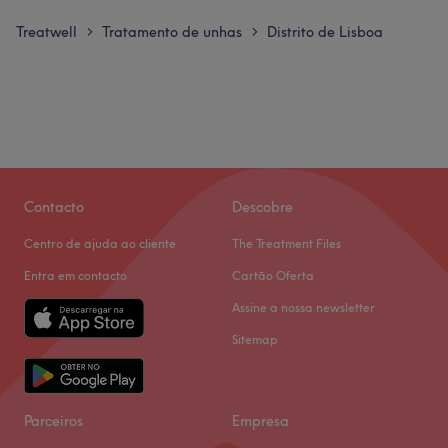
Treatwell
Tratamento de unhas
Distrito de Lisboa
>
>
Contacto
Descobre
Centro de ajuda ao cliente
The Treatment Files
Entra em contacto
Cartão Oferta
Assine a nossa newsletter
Sitemap
Parceiros
Empresa