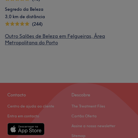
Segredo da Beleza
3,0 km de distância
(244)
Outro Salões de Beleza em Felgueiras, Área
Metropolitana do Porto
Contacto
Descobre
Centro de ajuda ao cliente
The Treatment Files
Entra em contacto
Cartão Oferta
Assine a nossa newsletter
Sitemap