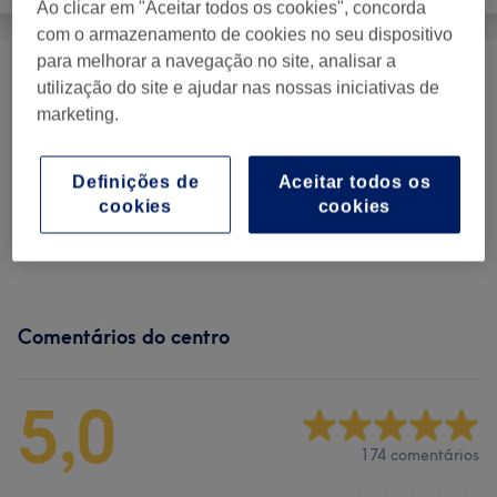
Ao clicar em "Aceitar todos os cookies", concorda
com o armazenamento de cookies no seu dispositivo
para melhorar a navegação no site, analisar a
Maquilhagem & PMU
(
2
)
desde € 30
utilização do site e ajudar nas nossas iniciativas de
marketing.
Extensão E Lift De Pestanas
(
3
)
desde € 30
Definições de
Aceitar todos os
Tratamentos Faciais
(
10
)
desde € 30
cookies
cookies
Design & Definição De Sobrancelhas
(
9
)
desde € 8
Comentários do centro
5,0
174 comentários