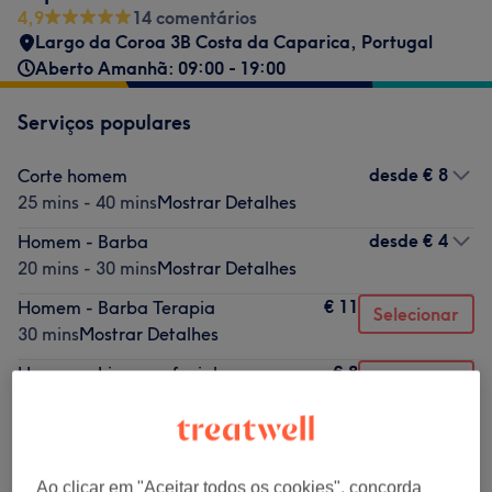
4,9
14 comentários
Largo da Coroa 3B Costa da Caparica, Portugal
Aberto Amanhã: 09:00 - 19:00
Serviços populares
desde
€ 8
Corte homem
25 mins - 40 mins
Mostrar Detalhes
desde
€ 4
Homem - Barba
20 mins - 30 mins
Mostrar Detalhes
€ 11
Homem - Barba Terapia
Selecionar
30 mins
Mostrar Detalhes
€ 8
Homem - Limpeza facial
Selecionar
25 mins
Mostrar Detalhes
€ 4
Homem - Bigode
Selecionar
20 mins
Mostrar Detalhes
Ao clicar em "Aceitar todos os cookies", concorda