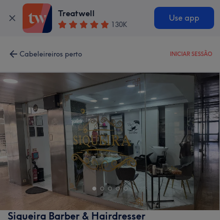
Treatwell
Use app
130K
Cabeleireiros perto
INICIAR SESSÃO
Siqueira Barber & Hairdresser