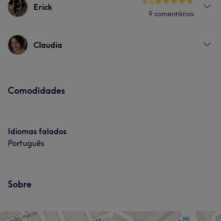
5.0
Erick
9 comentários
Serviços
Claudia
Tratamento Facial
Serviços
Cabeleireiro e Salão de Cabeleireiro
Comodidades
Depilação
Tratamento Facial
Tratamento de unhas
Idiomas falados
Cabeleireiro e Salão de Cabeleireiro
Português
Sobre