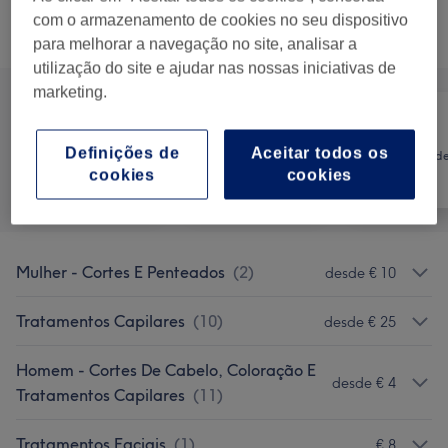
com o armazenamento de cookies no seu dispositivo
Procurar serviços
para melhorar a navegação no site, analisar a
utilização do site e ajudar nas nossas iniciativas de
marketing.
Cabeleireiro e
Definições de
Aceitar todos os
Tratamento d
Tudo
Salão de
cookies
cookies
unhas
Cabeleireiro
Mulher - Cortes E Penteados
(
2
)
desde € 10
Tratamentos Capilares
(
10
)
desde € 25
Homem - Cortes De Cabelo, Coloração E
desde € 4
Tratamentos Capilares
(
11
)
Tratamentos Faciais
(
1
)
€ 8